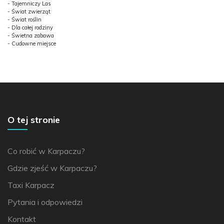
- Tajemniczy Las
- Świat zwierząt
- Świat roślin
- Dla całej rodziny
- Świetna zabawa
- Cudowne miejsce
O tej stronie
Co robić w Karpaczu?
Gdzie zjeść w Karpaczu?
Taxi Karpacz
Pytania i odpowiedzi
Kontakt