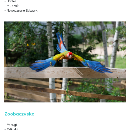
- Barbie
- Pluszaki
- Nowoczesne Zabawki
Zoobaczysko
- Papugi
- Peliczki