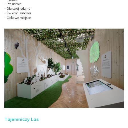
- Ptasiarnia
- Dla całej rodziny
- Świetna zabawa
- Ciekawe miejsce
Tajemniczy Las