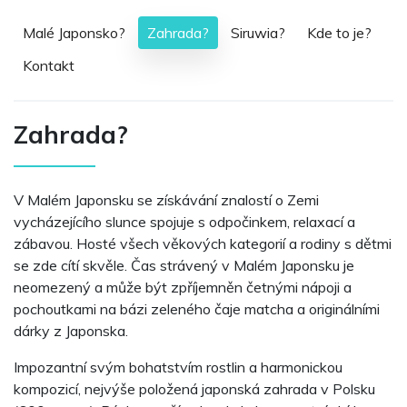
Malé Japonsko?
Zahrada?
Siruwia?
Kde to je?
Kontakt
Zahrada?
V Malém Japonsku se získávání znalostí o Zemi
vycházejícího slunce spojuje s odpočinkem, relaxací a
zábavou. Hosté všech věkových kategorií a rodiny s dětmi
se zde cítí skvěle. Čas strávený v Malém Japonsku je
neomezený a může být zpříjemněn četnými nápoji a
pochoutkami na bázi zeleného čaje matcha a originálními
dárky z Japonska.
Impozantní svým bohatstvím rostlin a harmonickou
kompozicí, nejvýše položená japonská zahrada v Polsku