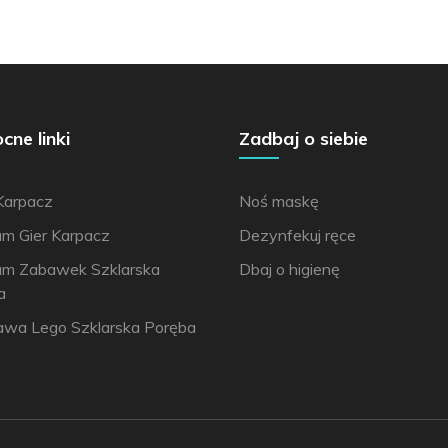
ne linki
Zadbaj o siebie
Karpacz
Noś maskę
m Gier Karpacz
Dezynfekuj ręce
m Zabawek Szklarska
Dbaj o higienę
a
wa Lego Szklarska Poręba