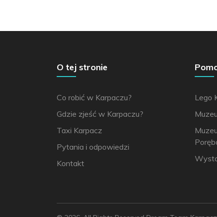
O tej stronie
Pomoc
Co robić w Karpaczu?
Lego 
Gdzie zjeść w Karpaczu?
Muzeu
Taxi Karpacz
Muzeu
Poręb
Pytania i odpowiedzi
Wysta
Kontakt