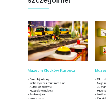
Muzeum Klocków Karpacz
Muzeu
- Dla całej rodziny
- Dla du
- Inetraktywne i multimedialne
- Mega m
- Autorskie budowle
- 30 stan
- Przępiekne makiety
- Histori
- Zaskakujące
- Możliw
- Nowoczesne
- Klocki 