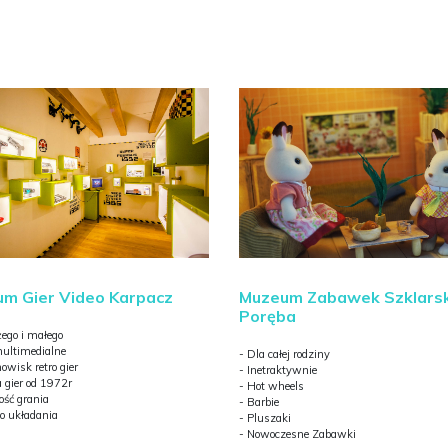
Muzeum Zabawek Szklars
m Gier Video Karpacz
Poręba
żego i małego
ultimedialne
- Dla całej rodziny
owisk retro gier
- Inetraktywnie
a gier od 1972r
- Hot wheels
ość grania
- Barbie
do układania
- Pluszaki
- Nowoczesne Zabawki