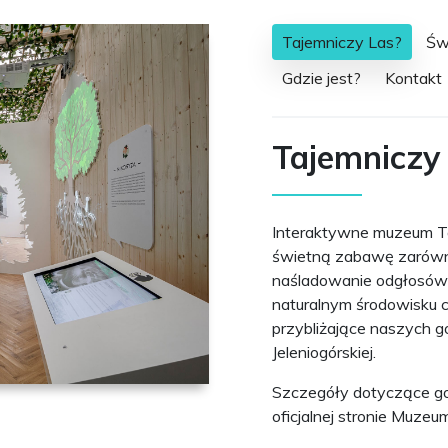
Tajemniczy Las?
Świ
Gdzie jest?
Kontakt
Tajemniczy
Interaktywne muzeum T
świetną zabawę zarówno d
naśladowanie odgłosów p
naturalnym środowisku cz
przybliżające naszych g
Jeleniogórskiej.
Szczegóły dotyczące god
oficjalnej stronie Muzeu