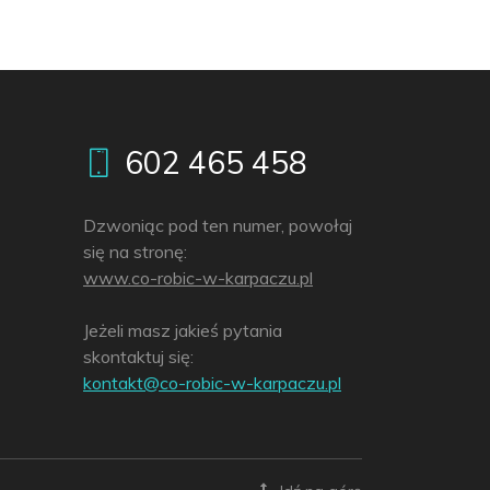
602 465 458
Dzwoniąc pod ten numer, powołaj
się na stronę:
www.co-robic-w-karpaczu.pl
Jeżeli masz jakieś pytania
skontaktuj się:
lp.uzcaprak-w-cibor-oc@tkatnok