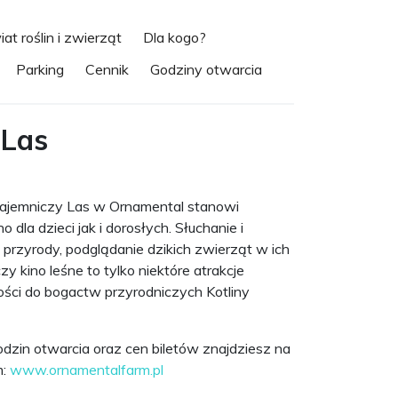
at roślin i zwierząt
Dla kogo?
Parking
Cennik
Godziny otwarcia
 Las
ajemniczy Las w Ornamental stanowi
la dzieci jak i dorosłych. Słuchanie i
rzyrody, podglądanie dzikich zwierząt w ich
y kino leśne to tylko niektóre atrakcje
ości do bogactw przyrodniczych Kotliny
zin otwarcia oraz cen biletów znajdziesz na
m:
www.ornamentalfarm.pl