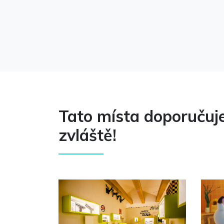
Tato místa doporuču
zvláště!