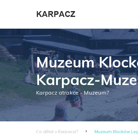
Muzeum Klock
Karpacz-Muz
Karpacz atrakce - Muzeum?
Co dělat v Karpaczi?
Muzeum Klocków Leg