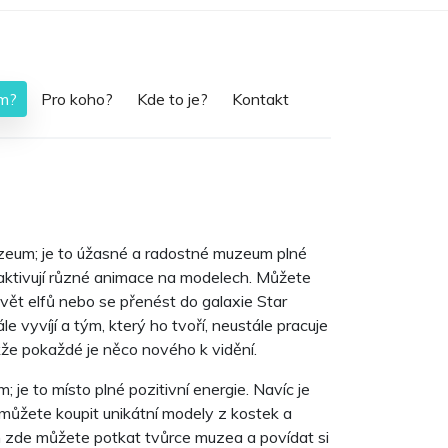
m?
Pro koho?
Kde to je?
Kontakt
zeum; je to úžasné a radostné muzeum plné
ré aktivují různé animace na modelech. Můžete
svět elfů nebo se přenést do galaxie Star
 vyvíjí a tým, který ho tvoří, neustále pracuje
kže pokaždé je něco nového k vidění.
 je to místo plné pozitivní energie. Navíc je
můžete koupit unikátní modely z kostek a
en zde můžete potkat tvůrce muzea a povídat si