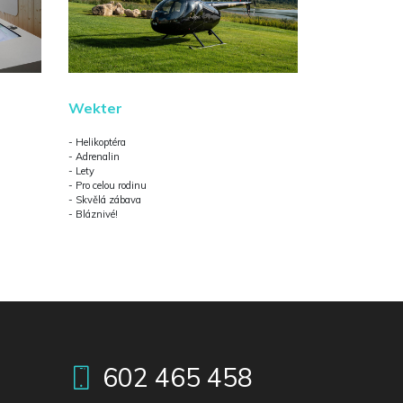
Wekter
- Helikoptéra
- Adrenalin
- Lety
- Pro celou rodinu
- Skvělá zábava
- Bláznivé!
602 465 458