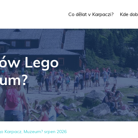
Co dělat v Karpaczi?
Kde dobř
ów Lego
eum?
o Karpacz, Muzeum? srpen 2026