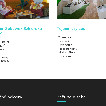
um Zabawek Szklarska
Tajemniczy Las
ba
- Tajemný les
- Svět zvířat
ou rodinu
- Svět rostlin
tivní
- Pro celou rodinu
eels
- Skvělá zábava
- Úžasné místo
é hračky
í hračky
ečné odkazy
Pečujte o sebe