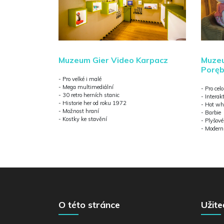
Muze
Muzeum Gier Video Karpacz
Porę
- Pro velké i malé
- Mega multimediální
- Pro cel
- 30 retro herních stanic
- Interak
- Historie her od roku 1972
- Hot wh
- Možnost hraní
- Barbie
- Kostky ke stavění
- Plyšov
- Modern
O této stránce
Užit