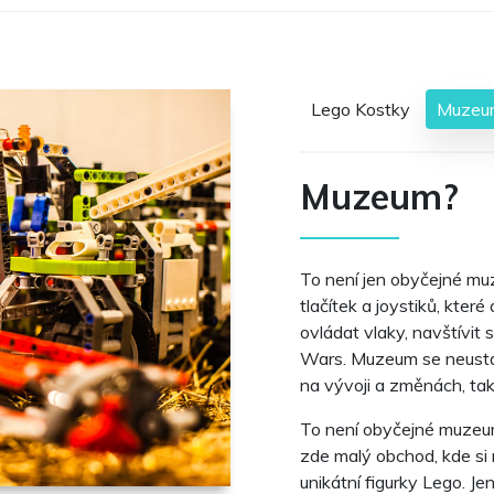
Lego Kostky
Muzeu
Muzeum?
To není jen obyčejné mu
tlačítek a joystiků, kte
ovládat vlaky, navštívit 
Wars. Muzeum se neustále
na vývoji a změnách, ta
To není obyčejné muzeum;
zde malý obchod, kde si 
unikátní figurky Lego. J