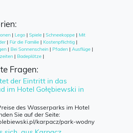
rien:
ionen
|
Lego
|
Spiele
|
Schneekoppe
|
Mit
der
|
Für die Familie
|
Kostenpflichtig
|
gen
|
Bei Sonnenschein
|
Pfaden
|
Ausflüge
|
zeiten
|
Badeplätze
|
lte Fragen:
et der Eintritt in das
im Hotel Gołębiewski in
Preise des Wasserparks im Hotel
nden Sie auf der Seite:
olebiewski.pl/karpacz/park-wodny
s sich, aus Karpacz