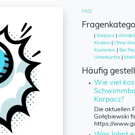
FAQ
Fragenkatego
|
Karpacz
|
Attrakt
Kindern
|
Ohne Kin
Kostenlos
|
Bei Re
Unterkünfte
|
Mahl
Häufig gestel
Wie viel kost
Schwimmbad 
Karpacz?
Die aktuellen 
Gołębiewski fi
https://www.g
Was lohnt e