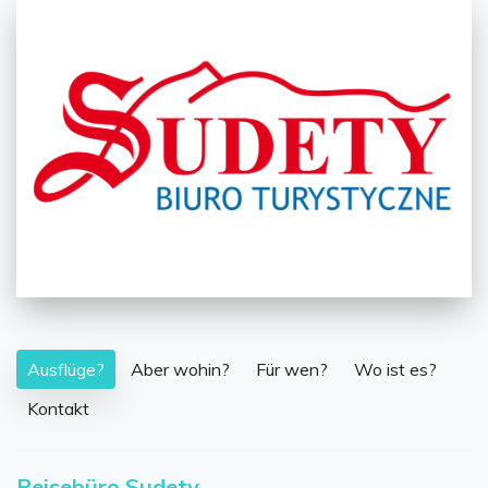
Ausflüge?
Aber wohin?
Für wen?
Wo ist es?
Kontakt
Reisebüro Sudety