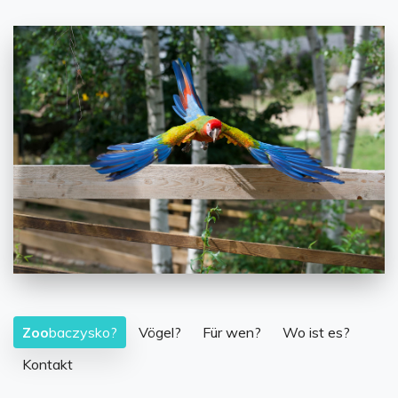
e
rd
Zoo
baczysko?
Vögel?
Für wen?
Wo ist es?
Kontakt