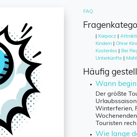
FAQ
Fragenkatego
|
Karpacz
|
Attrakt
Kindern
|
Ohne Kin
Kostenlos
|
Bei Re
Unterkünfte
|
Mahl
Häufig gestel
Wann beginn
Der größte Tou
Urlaubssaison
Winterferien, 
Wochenenden m
Touristen rech
Wie lange d