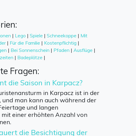
rien:
ionen
|
Lego
|
Spiele
|
Schneekoppe
|
Mit
der
|
Für die Familie
|
Kostenpflichtig
|
gen
|
Bei Sonnenschein
|
Pfaden
|
Ausflüge
|
zeiten
|
Badeplätze
|
lte Fragen:
t die Saison in Karpacz?
ristenansturm in Karpacz ist in der
, und man kann auch während der
Feiertage und langen
it einer erhöhten Anzahl von
nen.
auert die Besichtigung der