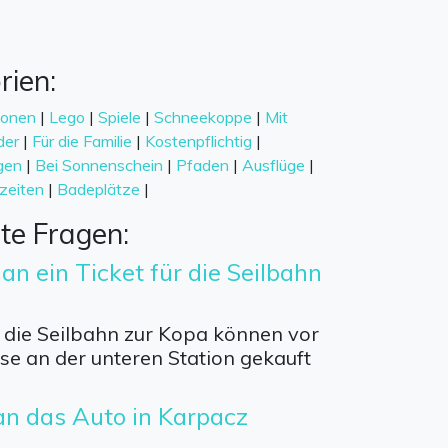
rien:
ionen
|
Lego
|
Spiele
|
Schneekoppe
|
Mit
der
|
Für die Familie
|
Kostenpflichtig
|
gen
|
Bei Sonnenschein
|
Pfaden
|
Ausflüge
|
zeiten
|
Badeplätze
|
lte Fragen:
n ein Ticket für die Seilbahn
r die Seilbahn zur Kopa können vor
se an der unteren Station gekauft
n das Auto in Karpacz