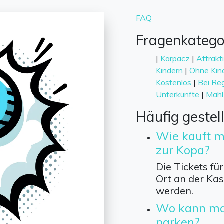
FAQ
Fragenkatego
|
Karpacz
|
Attrakt
Kindern
|
Ohne Kin
Kostenlos
|
Bei Re
Unterkünfte
|
Mahl
Häufig gestel
Wie kauft ma
zur Kopa?
Die Tickets fü
Ort an der Kas
werden.
Wo kann ma
parken?