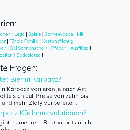
rien:
ionen
|
Lego
|
Spiele
|
Schneekoppe
|
Mit
der
|
Für die Familie
|
Kostenpflichtig
|
gen
|
Bei Sonnenschein
|
Pfaden
|
Ausflüge
|
zeiten
|
Badeplätze
|
lte Fragen:
tet Bier in Karpacz?
 in Karpacz variieren je nach Art
ollte sich auf Preise von zehn bis
 und mehr Zloty vorbereiten.
arpacz Küchenrevolutionen?
 gibt es mehrere Restaurants nach
olutionen.