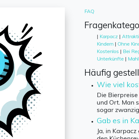
FAQ
Fragenkatego
|
Karpacz
|
Attrakt
Kindern
|
Ohne Kin
Kostenlos
|
Bei Re
Unterkünfte
|
Mahl
Häufig gestel
Wie viel kos
Die Bierpreise
und Ort. Man s
sogar zwanzig
Gab es in K
Ja, in Karpacz
den Küchenrev