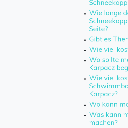
Schneekopp
Wie lange da
Schneekoppe
Seite?
Gibt es The
Wie viel kos
Wo sollte m
Karpacz beg
Wie viel kost
Schwimmbad 
Karpacz?
Wo kann ma
Was kann ma
machen?