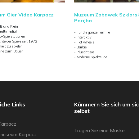
Muzeum Zabawek Szklars
m Gier Video Karpacz
Poręba
oß und Klein
ultimedial
- Für die ganze Familie
o-Spielstationen
- Interaktiv
hte der Spiele seit 1972
- Hot wheels
keit zu spielen
- Barbie
eine zum Bauen
- Plüschtiere
- Moderne Spielzeuge
eiche Links
Kümmern Sie sich um sic
selbst
Karpacz
Tragen Sie eine Maske
emuseum Karpacz