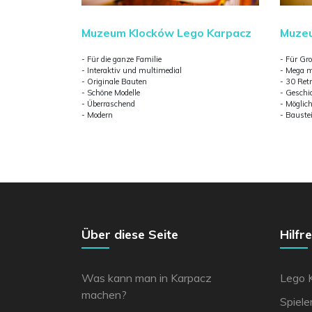
Muzeum Klocków Lego Karpacz
Muzeu
- Für die ganze Familie
- Für Gr
- Interaktiv und multimedial
- Mega m
- Originale Bauten
- 30 Retr
- Schöne Modelle
- Geschic
- Überraschend
- Möglich
- Modern
- Baust
Über diese Seite
Hilfr
Was kann man in Karpacz
Lego 
machen?
Spiel