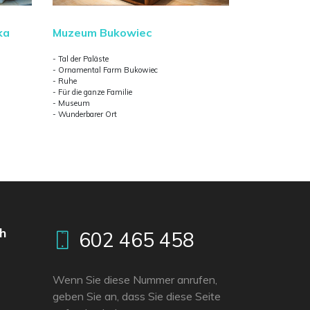
ka
Muzeum Bukowiec
- Tal der Paläste
- Ornamental Farm Bukowiec
- Ruhe
- Für die ganze Familie
- Museum
- Wunderbarer Ort
h
602 465 458
Wenn Sie diese Nummer anrufen,
geben Sie an, dass Sie diese Seite