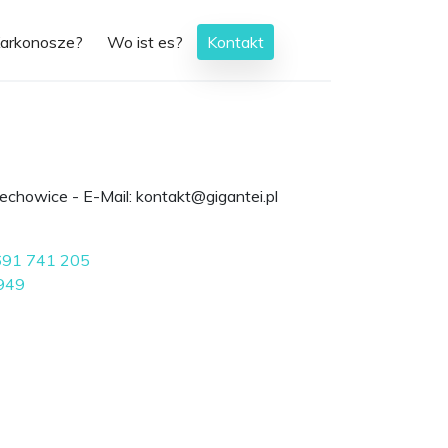
arkonosze?
Wo ist es?
Kontakt
iechowice - E-Mail:
lp.ietnagig@tkatnok
691 741 205
949