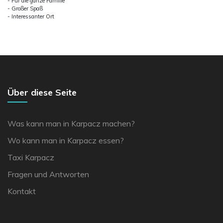
- Für die ganze Familie
- Großer Spaß
- Interessanter Ort
Über diese Seite
Was kann man in Karpacz machen?
Wo kann man in Karpacz essen?
Taxi Karpacz
Fragen und Antworten
Kontakt