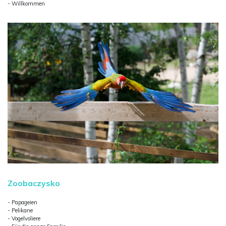
- Willkommen
Zoobaczysko
- Papageien
- Pelikane
- Vogelvoliere