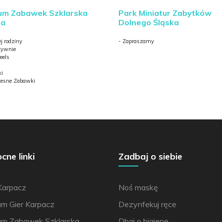
um Zabawek Szklarska
Park Miniatur Zabytków
ba
Dolnego Śląska
ej rodziny
- Zapraszamy
ktywnie
eels
ki
zesne Zabawki
ne linki
Zadbaj o siebie
Karpacz
Noś maskę
m Gier Karpacz
Dezynfekuj ręce
m Zabawek Szklarska
Dbaj o higienę