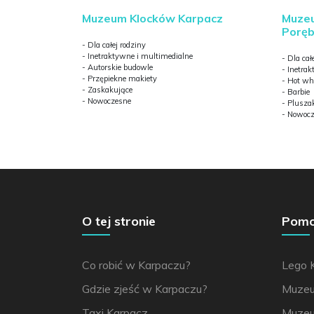
Muze
Muzeum Klocków Karpacz
Porę
- Dla całej rodziny
- Inetraktywne i multimedialne
- Dla cał
- Autorskie budowle
- Inetra
- Przępiekne makiety
- Hot wh
- Zaskakujące
- Barbie
- Nowoczesne
- Plusza
- Nowoc
O tej stronie
Pomoc
Co robić w Karpaczu?
Lego 
Gdzie zjeść w Karpaczu?
Muzeu
Taxi Karpacz
Muzeu