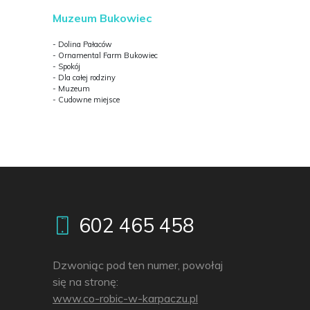
Muzeum Bukowiec
- Dolina Pałaców
- Ornamental Farm Bukowiec
- Spokój
- Dla całej rodziny
- Muzeum
- Cudowne miejsce
602 465 458
Dzwoniąc pod ten numer, powołaj
się na stronę:
www.co-robic-w-karpaczu.pl