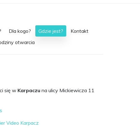
?
Dla kogo?
Gdzie jest?
Kontakt
odziny otwarcia
ci się w
Karpaczu
na ulicy Mickiewicza 11
s
er Video Karpacz